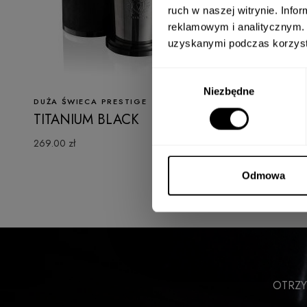
Adres e-mail*
ruch w naszej witrynie. Inf
reklamowym i analitycznym. 
uzyskanymi podczas korzysta
Chcę zapisać się do new
Wybór
pochodzących od VELLUT
Niezbędne
zgody
DUŻA ŚWIECA PRESTIGE
TITANIUM BLACK
269.00 zł
Odmowa
OTRZY