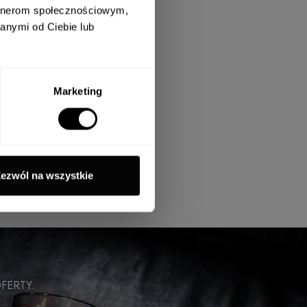
artnerom społecznościowym,
anymi od Ciebie lub
ach, produktach i usługach
Marketing
ZAPISZ
ezwól na wszystkie
FERTY.