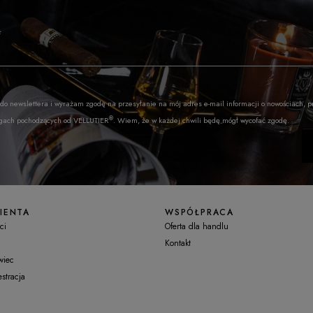
*
 do newslettera i wyrażam zgodę na przesyłanie na mój adres e-mail informacji o nowościach, 
®
ugach pochodzących od VELLUTIER
. Wiem, że w każdej chwili będę mógł wycofać zgodę.
IENTA
WSPÓŁPRACA
ci
Oferta dla handlu
Kontakt
wiec
stracja