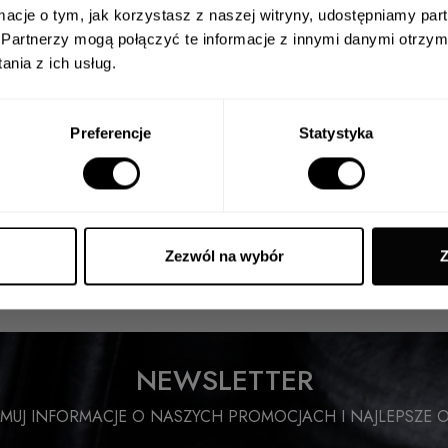
ormacje o tym, jak korzystasz z naszej witryny, udostępniamy p
Partnerzy mogą połączyć te informacje z innymi danymi otrzym
nia z ich usług.
slettera i wyrażam zgodę na przesyłanie na mój adres e-mail informacji o nowościach, promocj
®
IER
. Wiem, że w każdej chwili będę mógł wycofać zgodę.
Preferencje
Statystyka
ANULUJ
Zezwól na wybór
Z
NEWSLETTER
MUJ INFORMACJE O NASZYCH PROMOCJACH I NAJLEPSZE O