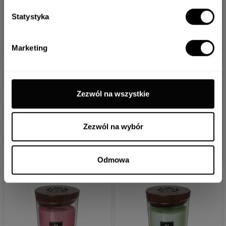
zgodę.
Statystyka
ANULUJ
ZAPISZ
Marketing
DUŻA ŚWIECA
DUŻA ŚWIECA
Zezwól na wszystkie
HAVANA
HILLS OF
CAFE
PROVENCE
Zezwól na wybór
169.00 zł
169.00 zł
DO KOSZYKA
DO KOSZYKA
Odmowa