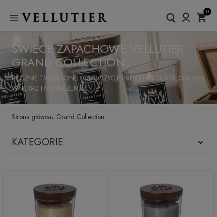
0
ŚWIECE ZAPACHOWE VELLUTIER
GRAND COLLECTION
RĘCZNIE TWORZONE KOMPOZYCJE PREMIUM DO STYLOWYCH
WNĘTRZ I NA PREZENT
Strona główna
Grand Collection
KATEGORIE