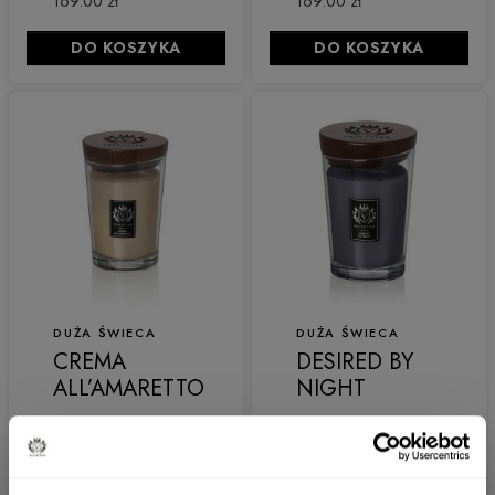
169.00 zł
169.00 zł
DO KOSZYKA
DO KOSZYKA
DUŻA ŚWIECA
DUŻA ŚWIECA
CREMA
DESIRED BY
ALL’AMARETTO
NIGHT
169.00 zł
169.00 zł
DO KOSZYKA
DO KOSZYKA