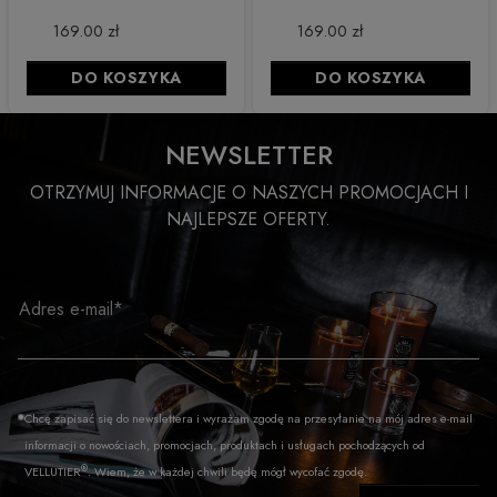
169.00 zł
169.00 zł
DO KOSZYKA
DO KOSZYKA
NEWSLETTER
OTRZYMUJ INFORMACJE O NASZYCH PROMOCJACH I
NAJLEPSZE OFERTY.
Adres e-mail*
Chcę zapisać się do newslettera i wyrażam zgodę na przesyłanie na mój adres e-mail
informacji o nowościach, promocjach, produktach i usługach pochodzących od
®
VELLUTIER
. Wiem, że w każdej chwili będę mógł wycofać zgodę.