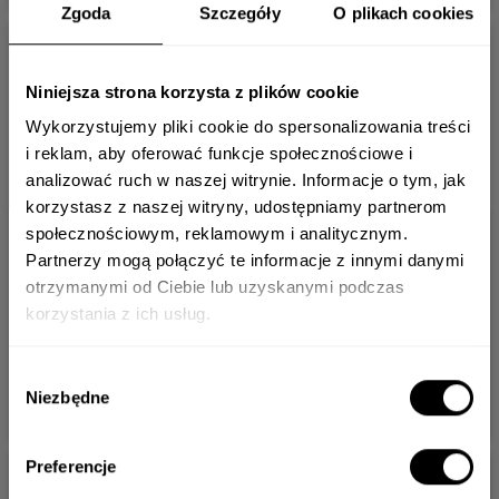
Zgoda
Szczegóły
O plikach cookies
Niniejsza strona korzysta z plików cookie
Wykorzystujemy pliki cookie do spersonalizowania treści
i reklam, aby oferować funkcje społecznościowe i
analizować ruch w naszej witrynie. Informacje o tym, jak
korzystasz z naszej witryny, udostępniamy partnerom
społecznościowym, reklamowym i analitycznym.
Newsletter
Partnerzy mogą połączyć te informacje z innymi danymi
DUŻA ŚWIECA
DUŻA ŚWIECA
otrzymanymi od Ciebie lub uzyskanymi podczas
ENDLESS
GENTLEMEN'S
korzystania z ich usług.
NIGHT
LOUNGE
Adres e-mail*
169.00 zł
169.00 zł
Wybór
Niezbędne
zgody
DO KOSZYKA
DO KOSZYKA
Chcę zapisać się do newslettera i wyrażam zgodę na przesyłanie na mój adres
Preferencje
e-mail informacji o nowościach, promocjach, produktach i usługach
®
pochodzących od VELLUTIER
. Wiem, że w każdej chwili będę mógł wycofać