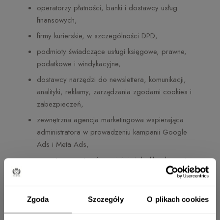
operatorzy płatności, banki i dostawcy usług
finansowych,
firmy kurierskie, w szczególności DPD,
podmioty świadczące usługi księgowe, prawne,
podatkowe i windykacyjne,
dostawcy narzędzi do newslettera, komunikacji,
analityki, reklamy, zarządzania zgodami cookies i
zabezpieczeń,
zewnętrzna agencja marketingowa wspierająca
administratora w prowadzeniu kampanii Google
Ads i Meta Ads,
operatorzy systemów opinii, jeżeli sklep korzysta
z takiej funkcji,
organy publiczne, jeżeli obowiązek udostępnienia
Zgoda
Szczegóły
O plikach cookies
danych wynika z przepisów prawa.
Podmioty przetwarzające dane na zlecenie