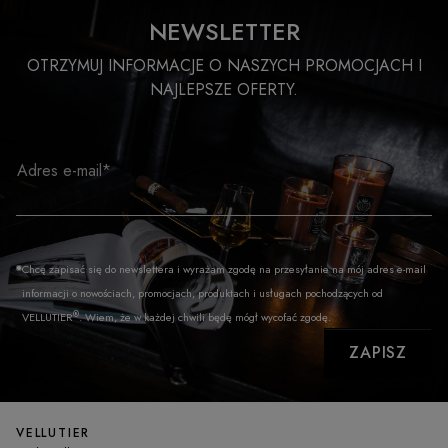
NEWSLETTER
OTRZYMUJ INFORMACJE O NASZYCH PROMOCJACH I
NAJLEPSZE OFERTY.
Adres e-mail*
Chcę zapisać się do newslettera i wyrażam zgodę na przesyłanie na mój adres e-mail
informacji o nowościach, promocjach, produktach i usługach pochodzących od
®
VELLUTIER
. Wiem, że w każdej chwili będę mógł wycofać zgodę.
ZAPISZ
VELLUTIER