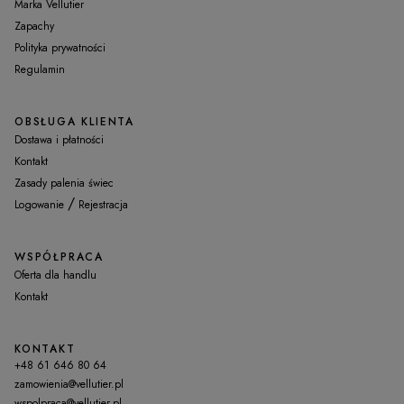
Marka Vellutier
Zapachy
Polityka prywatności
Regulamin
OBSŁUGA KLIENTA
Dostawa i płatności
Kontakt
Zasady palenia świec
/
Logowanie
Rejestracja
WSPÓŁPRACA
Oferta dla handlu
Kontakt
KONTAKT
+48 61 646 80 64
zamowienia@vellutier.pl
wspolpraca@vellutier.pl