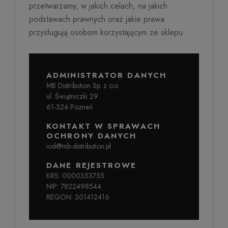
przetwarzamy, w jakich celach, na jakich
podstawach prawnych oraz jakie prawa
przysługują osobom korzystającym ze sklepu.
ADMINISTRATOR DANYCH
MB Distribution Sp. z o.o.
ul. Świątniczki 29
61-324 Poznań
KONTAKT W SPRAWACH
OCHRONY DANYCH
iod@mb-distribution.pl
DANE REJESTROWE
KRS: 0000353755
NIP: 7822498544
REGON: 301412416