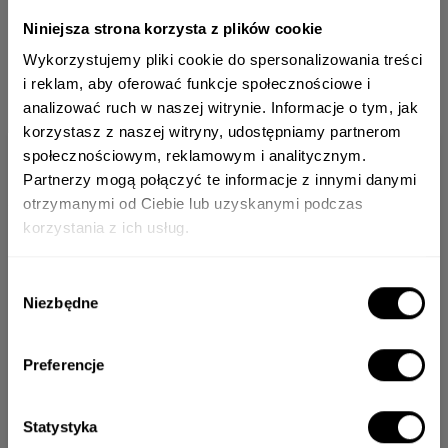
administratora działają na podstawie odpowiednich
Niniejsza strona korzysta z plików cookie
umów i mogą przetwarzać dane wyłącznie zgodnie
Wykorzystujemy pliki cookie do spersonalizowania treści
z poleceniami administratora.
i reklam, aby oferować funkcje społecznościowe i
analizować ruch w naszej witrynie. Informacje o tym, jak
korzystasz z naszej witryny, udostępniamy partnerom
społecznościowym, reklamowym i analitycznym.
Newsletter
06
Partnerzy mogą połączyć te informacje z innymi danymi
otrzymanymi od Ciebie lub uzyskanymi podczas
Przekazywanie danych poza
korzystania z ich usług.
Europejski Obszar Gospodarczy
Adres e-mail*
Niektórzy dostawcy narzędzi technicznych,
Wybór
analitycznych, reklamowych, zarządzania zgodami
Niezbędne
zgody
lub zabezpieczających mogą przetwarzać dane
Chcę zapisać się do newslettera i wyrażam zgodę na przesyłanie na mój adres
poza Europejskim Obszarem Gospodarczym, w
Preferencje
e-mail informacji o nowościach, promocjach, produktach i usługach
szczególności gdy korzystamy z usług globalnych
®
pochodzących od VELLUTIER
. Wiem, że w każdej chwili będę mógł wycofać
dostawców technologii, takich jak Google albo
zgodę.
Statystyka
Meta.