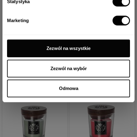
Statystyka
ANULUJ
ZAPISZ
Marketing
DUŻA ŚWIECA
DUŻA ŚWIECA
PRESTIGE
PRESTIGE
Zezwól na wszystkie
FLAMING
PLATINUM
SUNSET
SHINE
Zezwól na wybór
269.00 zł
269.00 zł
DO KOSZYKA
DO KOSZYKA
Odmowa