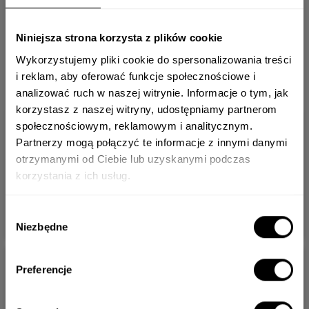
Niniejsza strona korzysta z plików cookie
Wykorzystujemy pliki cookie do spersonalizowania treści
i reklam, aby oferować funkcje społecznościowe i
analizować ruch w naszej witrynie. Informacje o tym, jak
korzystasz z naszej witryny, udostępniamy partnerom
społecznościowym, reklamowym i analitycznym.
DUŻA ŚWIECA
DUŻA ŚWIECA
Newsletter
Partnerzy mogą połączyć te informacje z innymi danymi
SENSUAL
WILD CEDAR
otrzymanymi od Ciebie lub uzyskanymi podczas
CHARM
TREE
korzystania z ich usług.
Adres e-mail*
169.00 zł
169.00 zł
Wybór
DO KOSZYKA
DO KOSZYKA
Niezbędne
zgody
Chcę zapisać się do newslettera i wyrażam zgodę na przesyłanie na mój adres
Preferencje
e-mail informacji o nowościach, promocjach, produktach i usługach
®
pochodzących od VELLUTIER
. Wiem, że w każdej chwili będę mógł wycofać
zgodę.