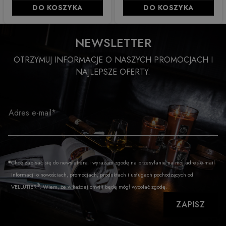
DO KOSZYKA
DO KOSZYKA
NEWSLETTER
OTRZYMUJ INFORMACJE O NASZYCH PROMOCJACH I
NAJLEPSZE OFERTY.
Adres e-mail*
Chcę zapisać się do newslettera i wyrażam zgodę na przesyłanie na mój adres e-mail
informacji o nowościach, promocjach, produktach i usługach pochodzących od
®
VELLUTIER
. Wiem, że w każdej chwili będę mógł wycofać zgodę.
ZAPISZ