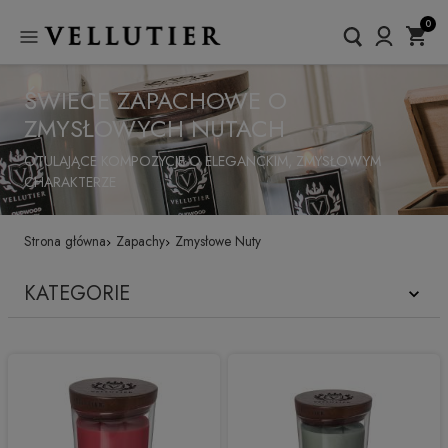
0
ŚWIECE ZAPACHOWE O
ZMYSŁOWYCH NUTACH
OTULAJĄCE KOMPOZYCJE O ELEGANCKIM, ZMYSŁOWYM
CHARAKTERZE
Strona główna
Zapachy
Zmysłowe Nuty
KATEGORIE