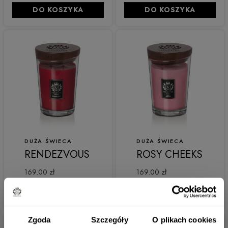
DO KOSZYKA
DO KOSZYKA
DUŻA ŚWIECA
DUŻA ŚWIECA
RENDEZVOUS
ROSY CHEEKS
169.00 zł
169.00 zł
DO KOSZYKA
ZOBACZ
Zgoda
Szczegóły
O plikach cookies